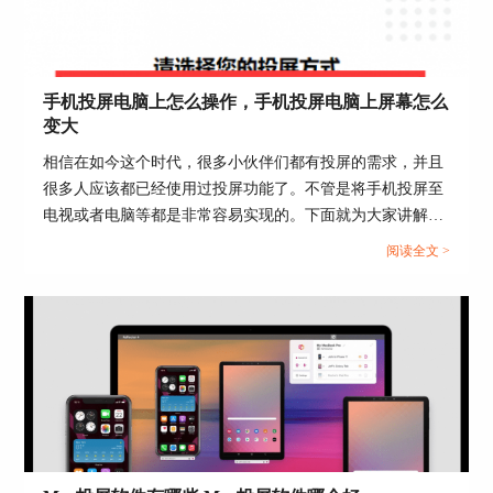
低的分辨率，那么手机投屏的画面效果也会受到影
响。
二、
投屏软件不清晰怎么调
手机投屏电脑上怎么操作，手机投屏电脑上屏幕怎么
了解完影响手机投屏清晰度的原因后，下面，小编
变大
以Airserver这款投屏软件为例，来向大家演示一
相信在如今这个时代，很多小伙伴们都有投屏的需求，并且
下，如何调整投屏后的画面显示效果。
很多人应该都已经使用过投屏功能了。不管是将手机投屏至
1.调整原视频清晰度
电视或者电脑等都是非常容易实现的。下面就为大家讲解手
机投屏电脑上怎么操作，手机投屏电脑上屏幕怎么变大的相
首先，需要解决外部因素，提前检查原视频是否模
阅读全文 >
关操作。...
糊。如果视频自身的清晰度较差，需要提前将原视
频的画质进行提升，避免影响后续的投屏效果。