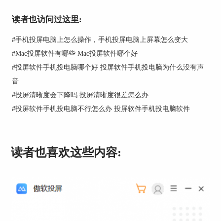
图2：电脑硬件配置低
读者也访问过这里:
3.网络不稳定
手机上的画面是通过数据传输到电脑上的，如果连
#
手机投屏电脑上怎么操作，手机投屏电脑上屏幕怎么变大
接的数据网络不稳定，也会造成画面不清晰、模糊
#
Mac投屏软件有哪些 Mac投屏软件哪个好
或者是中断。
#
投屏软件手机投电脑哪个好 投屏软件手机投电脑为什么没有声
音
#
投屏清晰度会下降吗 投屏清晰度很差怎么办
#
投屏软件手机投电脑不行怎么办 投屏软件手机投电脑软件
读者也喜欢这些内容:
图3：网络不稳定
4.投屏分辨率低
除此之外，如果投屏软件在设置过程中，选择了较