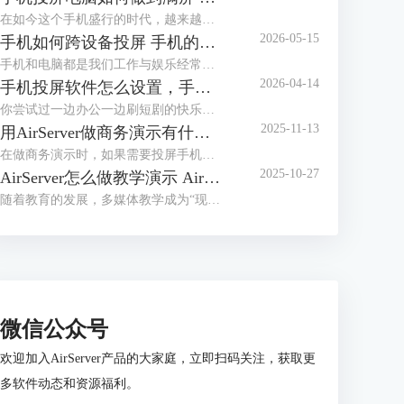
在如今这个手机盛行的时代，越来越多的人选择使用手机和朋友一起玩游戏或追剧，奈何手机屏幕太小实在难以尽兴，手机投屏的出现解决了屏幕小的难题。今天和大家介绍下手机投屏电脑如何做到满屏，手机投屏电脑后怎么使用键盘的相关内容。
2026-05-15
手机如何跨设备投屏 手机的屏幕怎么在电脑上播放
手机和电脑都是我们工作与娱乐经常用到的设备，手机的灵活性高，随时帮我们记录生活中美好瞬间，电脑稳定性高且屏幕大，方便大家欣赏精彩的内容。要想将手机和电脑联合使用，就需要用到手机投屏功能了。今天和大家一起了解下手机如何跨设备投屏以及手机的屏幕怎么在电脑上播放的相关内容。
2026-04-14
手机投屏软件怎么设置，手机投屏软件怎么全屏
你尝试过一边办公一边刷短剧的快乐吗？如果你只会把手机摆在电脑旁看一眼电脑屏幕，再看一眼手机屏幕，那你必须要认真读完下面这篇文章。现在有一种软件叫手机投屏，可以将我们手机上的画面投放到电脑上，无论是刷剧，开视频会议还是听歌，都不会影响我们的电脑画面。今天就为大家介绍手机投屏软件怎么设置，手机投屏软件怎么全屏的相关内容。
2025-11-13
用AirServer做商务演示有什么优势 商务演示投屏用AirServer卡吗
在做商务演示时，如果需要投屏手机画面到电脑，应该怎么操作呢？我们可以借助AirServer这款【屏幕镜像】投屏方案，假如我们需要从苹果手机投屏到苹果电脑，在手机的【屏幕镜像】中无法显示Mac电脑，安装AirServer后，即可搜索到Mac电脑，并且支持镜像功能。本文将为大家介绍用AirServer做商务演示有什么优势，商务演示投屏用AirServer卡吗的相关内容。
2025-10-27
AirServer怎么做教学演示 AirServer怎么投屏课件内容
随着教育的发展，多媒体教学成为“现代化”课程的重要部分，AirServer是一款专业的屏幕镜像接收软件，在多媒体电脑上安装后，能够实现手机一键投屏，在教学演示与课件展示场景下，提供稳定的连接。本文将为大家介绍AirServer怎么做教学演示，AirServer怎么投屏课件内容的相关内容。
微信公众号
欢迎加入AirServer产品的大家庭，立即扫码关注，获取更
多软件动态和资源福利。