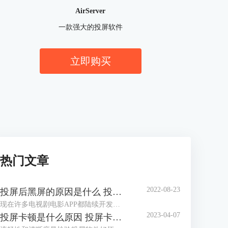
AirServer
一款强大的投屏软件
立即购买
热门文章
2022-08-23
投屏后黑屏的原因是什么 投屏后黑屏怎么办
现在许多电视剧电影APP都陆续开发了DLNA投屏功能，可以通过内置的投屏功能将电视剧投送到电脑、电视上播放，不过依旧有一些APP还没有此项功能，针对此类软件，大家可以通过第三方投屏软件进行投屏。当然这种方式也相对比较容易出问题，比如投屏后黑屏，那么大家知道投屏后黑屏的原因是什么，投屏后黑屏怎么办吗？
2023-04-07
投屏卡顿是什么原因 投屏卡顿怎么处理