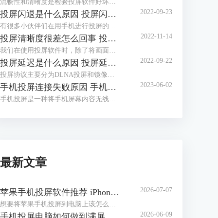
流畅性和清晰度是检验投屏软件好坏的重要标准，流畅性与网络配置有关，清晰度则与分辨率的设置有关。今天，小编就以投屏卡顿是什么原因，投屏卡顿怎么处理这两个问题为例，带大家来了解一下，如何处理手机投屏过程中出现的卡顿现象。
2022-09-23
投屏闪退是什么原因 投屏闪退怎么办
有很多小伙伴们在用手机进行投屏的时候都会发生投屏闪退问题，有在投屏连接上瞬间闪退的，也有在使用到一半时才闪退的，下面就通过本篇文章，向大家介绍一下投屏闪退是什么原因，投屏闪退怎么办。
2022-11-14
投屏清晰度很差怎么回事 投屏清晰度怎么设置
我们在使用投屏软件时，除了将画面的整体尺寸放大外，还需要保证一定的清晰度。如果画面过于模糊，那投屏就毫无价值了。今天，小编就为大家讲解一下，手机投屏清晰度方面的知识，主要内容包括投屏清晰度很差怎么回事，投屏清晰度怎么设置这两个问题。
2022-09-22
投屏延迟是什么原因 投屏延迟怎么解决
投屏协议主要分为DLNA投屏和镜像投屏两种，前者将视频链接推送到其他客户端进行投屏播放，后者采用镜像模式，推送手机端的画面，涉及到手机性能、网速、投屏软件和电脑性能等方面，更容易产生投屏延迟。下面本文就来介绍下投屏延迟是什么原因，投屏延迟怎么解决。
2023-06-02
手机投屏连接失败原因 手机投屏连接不上怎么办
手机投屏是一种将手机屏幕内容无线传输到电视、电脑或其他设备的功能，它可以让你在大屏幕上享受手机上的视频、游戏、照片等。但是，有时候你可能会遇到手机投屏连接失败的问题，导致无法正常使用这项功能。那么，手机投屏连接失败的原因有哪些呢？手机投屏连接不上怎么办呢？本文将为你介绍一些常见的原因和解决方法。
最新文章
2026-07-07
苹果手机投屏软件推荐 iPhone投屏到电脑怎么做
想要将苹果手机投屏到电脑上该怎么办？在日常生活中，我们常常想把手机上的精彩内容投屏在电脑上，与家人朋友一起分享。电脑屏幕不仅比手机屏幕大，而且投屏效果和音效也比手机强。下面就为大家介绍苹果手机投屏软件推荐，iPhone投屏到电脑怎么做的相关内容。
2026-06-09
手机投屏电脑如何做到满屏 手机投屏电脑后怎么使用键盘