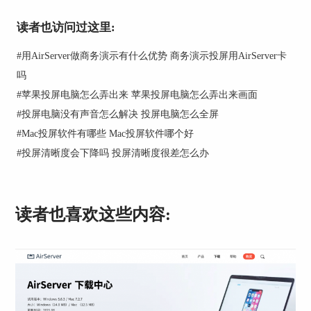
下载完成后，点击进入电脑端的“General”操作界
面，调出连接二维码。
读者也访问过这里:
#
用AirServer做商务演示有什么优势 商务演示投屏用AirServer卡
吗
#
苹果投屏电脑怎么弄出来 苹果投屏电脑怎么弄出来画面
#
投屏电脑没有声音怎么解决 投屏电脑怎么全屏
#
Mac投屏软件有哪些 Mac投屏软件哪个好
#
投屏清晰度会下降吗 投屏清晰度很差怎么办
图2：调出二维码
读者也喜欢这些内容:
3.扫描二维码
随后，使用手机端的“扫描命令”识别该二维码，就
会弹出提示连接成功的字符。连接成功后，手机界
面会自动同步到笔记本电脑屏幕上。