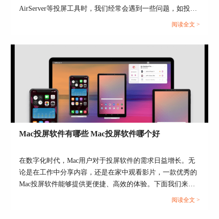
AirServer等投屏工具时，我们经常会遇到一些问题，如投屏
图4：调整显示效果
过程中没有声音或无法全屏显示。这些问题虽然看似简单，
阅读全文 >
5.调整音频
但如果处理不当，却可能严重影响我们的体验。为此，本篇
通过“Audio”设置界面，可以选择投屏后音频的播
文将为大家介绍投屏电脑没有声音怎么解决以及投屏电脑怎
放端口，可以选择扬声器或者是内置播放器。
么全屏。...
Mac投屏软件有哪些 Mac投屏软件哪个好
在数字化时代，Mac用户对于投屏软件的需求日益增长。无
论是在工作中分享内容，还是在家中观看影片，一款优秀的
图5：调整音频
Mac投屏软件能够提供更便捷、高效的体验。下面我们来看
看Mac投屏软件有哪些，Mac投屏软件哪个好的相关内容。...
6.调整分辨率
阅读全文 >
切换到“Mirroring”设置界面，则可以对屏幕显示的