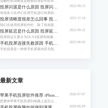
流畅性和清晰度是检验投屏软件好坏的重要标准，流畅性与网络配置有关，清晰度则与分辨率的设置有关。今天，小编就以投屏卡顿是什么原因，投屏卡顿怎么处理这两个问题为例，带大家来了解一下，如何处理手机投屏过程中出现的卡顿现象。
2022-09-23
投屏闪退是什么原因 投屏闪退怎么办
有很多小伙伴们在用手机进行投屏的时候都会发生投屏闪退问题，有在投屏连接上瞬间闪退的，也有在使用到一半时才闪退的，下面就通过本篇文章，向大家介绍一下投屏闪退是什么原因，投屏闪退怎么办。
2022-11-14
投屏清晰度很差怎么回事 投屏清晰度怎么设置
我们在使用投屏软件时，除了将画面的整体尺寸放大外，还需要保证一定的清晰度。如果画面过于模糊，那投屏就毫无价值了。今天，小编就为大家讲解一下，手机投屏清晰度方面的知识，主要内容包括投屏清晰度很差怎么回事，投屏清晰度怎么设置这两个问题。
2022-09-22
投屏延迟是什么原因 投屏延迟怎么解决
投屏协议主要分为DLNA投屏和镜像投屏两种，前者将视频链接推送到其他客户端进行投屏播放，后者采用镜像模式，推送手机端的画面，涉及到手机性能、网速、投屏软件和电脑性能等方面，更容易产生投屏延迟。下面本文就来介绍下投屏延迟是什么原因，投屏延迟怎么解决。
2023-06-02
手机投屏连接失败原因 手机投屏连接不上怎么办
手机投屏是一种将手机屏幕内容无线传输到电视、电脑或其他设备的功能，它可以让你在大屏幕上享受手机上的视频、游戏、照片等。但是，有时候你可能会遇到手机投屏连接失败的问题，导致无法正常使用这项功能。那么，手机投屏连接失败的原因有哪些呢？手机投屏连接不上怎么办呢？本文将为你介绍一些常见的原因和解决方法。
最新文章
2026-07-07
苹果手机投屏软件推荐 iPhone投屏到电脑怎么做
想要将苹果手机投屏到电脑上该怎么办？在日常生活中，我们常常想把手机上的精彩内容投屏在电脑上，与家人朋友一起分享。电脑屏幕不仅比手机屏幕大，而且投屏效果和音效也比手机强。下面就为大家介绍苹果手机投屏软件推荐，iPhone投屏到电脑怎么做的相关内容。
2026-06-09
手机投屏电脑如何做到满屏 手机投屏电脑后怎么使用键盘