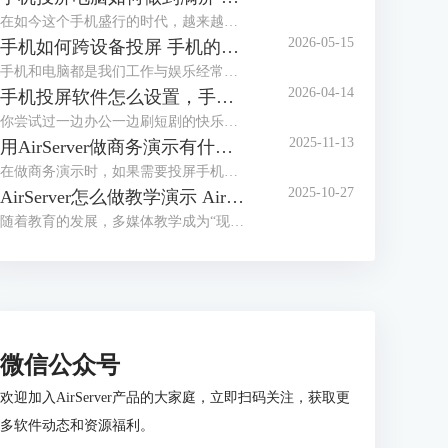
在如今这个手机盛行的时代，越来越多的人选择使用手机和朋友一起玩游戏或追剧，奈何手机屏幕太小实在难以尽兴，手机投屏的出现解决了屏幕小的难题。今天和大家介绍下手机投屏电脑如何做到满屏，手机投屏电脑后怎么使用键盘的相关内容。
2026-05-15
手机如何跨设备投屏 手机的屏幕怎么在电脑上播放
手机和电脑都是我们工作与娱乐经常用到的设备，手机的灵活性高，随时帮我们记录生活中美好瞬间，电脑稳定性高且屏幕大，方便大家欣赏精彩的内容。要想将手机和电脑联合使用，就需要用到手机投屏功能了。今天和大家一起了解下手机如何跨设备投屏以及手机的屏幕怎么在电脑上播放的相关内容。
2026-04-14
手机投屏软件怎么设置，手机投屏软件怎么全屏
你尝试过一边办公一边刷短剧的快乐吗？如果你只会把手机摆在电脑旁看一眼电脑屏幕，再看一眼手机屏幕，那你必须要认真读完下面这篇文章。现在有一种软件叫手机投屏，可以将我们手机上的画面投放到电脑上，无论是刷剧，开视频会议还是听歌，都不会影响我们的电脑画面。今天就为大家介绍手机投屏软件怎么设置，手机投屏软件怎么全屏的相关内容。
2025-11-13
用AirServer做商务演示有什么优势 商务演示投屏用AirServer卡吗
在做商务演示时，如果需要投屏手机画面到电脑，应该怎么操作呢？我们可以借助AirServer这款【屏幕镜像】投屏方案，假如我们需要从苹果手机投屏到苹果电脑，在手机的【屏幕镜像】中无法显示Mac电脑，安装AirServer后，即可搜索到Mac电脑，并且支持镜像功能。本文将为大家介绍用AirServer做商务演示有什么优势，商务演示投屏用AirServer卡吗的相关内容。
2025-10-27
AirServer怎么做教学演示 AirServer怎么投屏课件内容
随着教育的发展，多媒体教学成为“现代化”课程的重要部分，AirServer是一款专业的屏幕镜像接收软件，在多媒体电脑上安装后，能够实现手机一键投屏，在教学演示与课件展示场景下，提供稳定的连接。本文将为大家介绍AirServer怎么做教学演示，AirServer怎么投屏课件内容的相关内容。
微信公众号
欢迎加入AirServer产品的大家庭，立即扫码关注，获取更
多软件动态和资源福利。