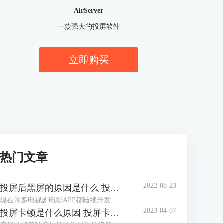
AirServer
一款强大的投屏软件
立即购买
热门文章
2022-08-23
投屏后黑屏的原因是什么 投屏后黑屏怎么办
现在许多电视剧电影APP都陆续开发了DLNA投屏功能，可以通过内置的投屏功能将电视剧投送到电脑、电视上播放，不过依旧有一些APP还没有此项功能，针对此类软件，大家可以通过第三方投屏软件进行投屏。当然这种方式也相对比较容易出问题，比如投屏后黑屏，那么大家知道投屏后黑屏的原因是什么，投屏后黑屏怎么办吗？
2023-04-07
投屏卡顿是什么原因 投屏卡顿怎么处理